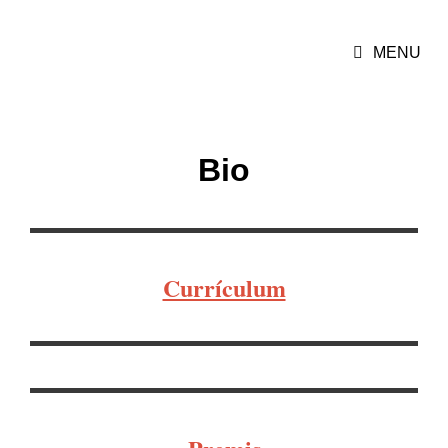
MARIONA CAMATS
MENU
Violoncel·lista
Bio
Currículum