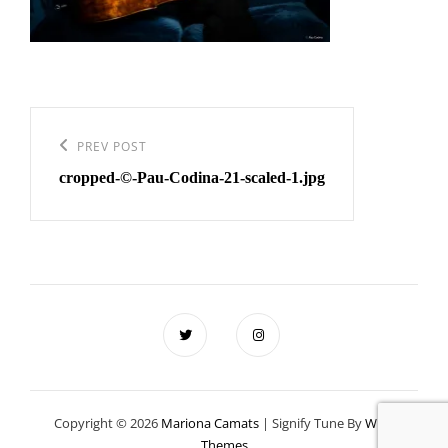
Navegació
d'entrades
Previous
PREV POST
cropped-©️-Pau-Codina-21-scaled-1.jpg
Post
Copyright © 2026
Mariona Camats
|
Signify Tune By
WEN
Themes