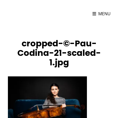
MARIONA CAMATS
MENU
Violoncel·lista
cropped-©️-Pau-
Codina-21-scaled-
1.jpg