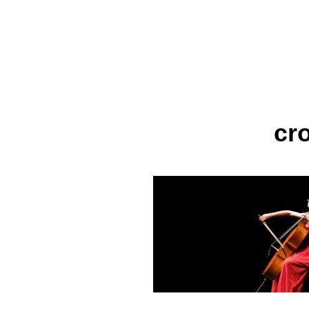
MARIONA CAMATS
Violoncel·lista
cr