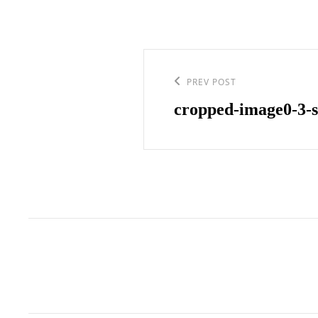
Navegació
d'entrades
Previous
PREV POST
Post
cropped-image0-3-s