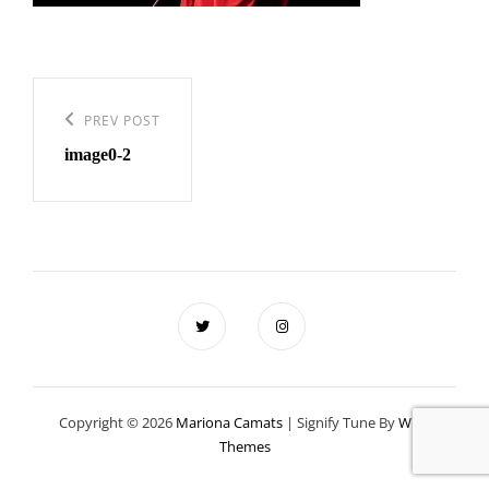
Navegació
d'entrades
Previous
PREV POST
image0-2
Post
Copyright © 2026
Mariona Camats
|
Signify Tune By
WEN
Themes