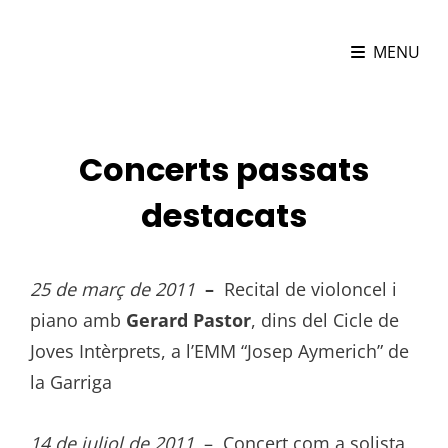
MARIONA CAMATS
MENU
Violoncel·lista
Concerts passats
destacats
25 de març de 2011
–
Recital de violoncel i
piano amb
Gerard Pastor
, dins del Cicle de
Joves Intèrprets, a l’EMM “Josep Aymerich” de
la Garriga
14 de juliol de 2011
– Concert com a solista