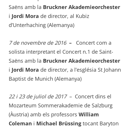
Saëns amb la
Bruckner Akademieorchester
i
Jordi Mora
de director, al Kubiz
d’Unterhaching (Alemanya)
7 de novembre de 2016
–
Concert com a
solista interpretant el Concert n.1 de Saint-
Saëns amb la
Bruckner Akademieorchester
i
Jordi Mora
de director, a l’església St Johann
Baptist de Munich (Alemanya)
22 i 23 de juliol de 2017
– Concert dins el
Mozarteum Sommerakademie de Salzburg
(Àustria) amb els professors
William
Coleman
i
Michael Brüssing
tocant Baryton